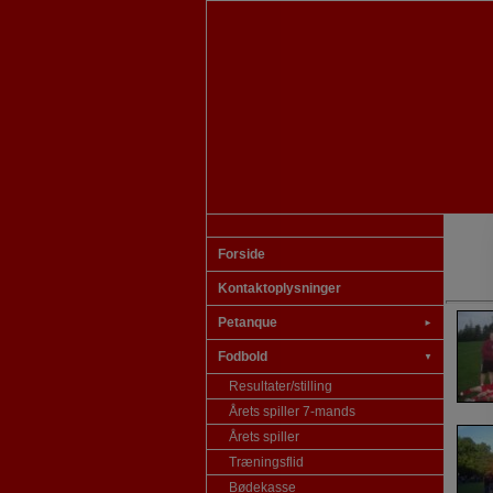
Forside
Kontaktoplysninger
Petanque
►
Fodbold
▼
Resultater/stilling
Årets spiller 7-mands
Årets spiller
Træningsflid
Bødekasse