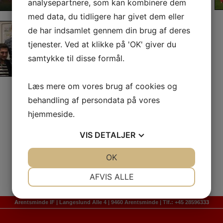
analysepartnere, som kan kombinere dem
med data, du tidligere har givet dem eller
de har indsamlet gennem din brug af deres
tjenester. Ved at klikke på 'OK' giver du
samtykke til disse formål.
Læs mere om vores brug af cookies og
behandling af persondata på vores
hjemmeside.
VIS
DETALJER
JA
NEJ
OK
JA
NEJ
NØDVENDIGE
PRÆFERENCER
AFVIS ALLE
JA
NEJ
JA
NEJ
Arentsminde IF | Langeslund Alle 4 | 9460 Arentsminde | Tlf.: +45 28596333
MARKETING
STATISTIK