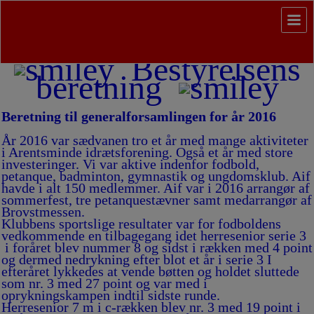
Bestyrelsens
beretning
Beretning til generalforsamlingen for år 2016
År 2016 var sædvanen tro et år med mange aktiviteter
i Arentsminde idrætsforening. Også et år med store
investeringer. Vi var aktive indenfor fodbold,
petanque, badminton, gymnastik og ungdomsklub. Aif
havde i alt 150 medlemmer. Aif var i 2016 arrangør af
sommerfest, tre petanquestævner samt medarrangør af
Brovstmessen.
Klubbens sportslige resultater var for fodboldens
vedkommende en tilbagegang idet herresenior serie 3
i foråret blev nummer 8 og sidst i rækken med 4 point
og dermed nedrykning efter blot et år i serie 3 I
efteråret lykkedes at vende bøtten og holdet sluttede
som nr. 3 med 27 point og var med i
oprykningskampen indtil sidste runde.
Herresenior 7 m i c-rækken blev nr. 3 med 19 point i